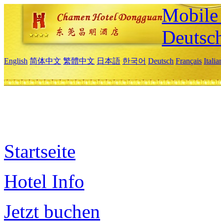
Mobile 
Deutsc
English
简体中文
繁體中文
日本語
한국어
Deutsch
Français
Itali
Startseite
Hotel Info
Jetzt buchen