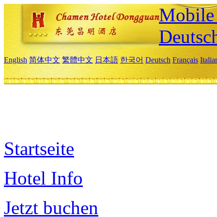
Mobile 
Deutsc
English
简体中文
繁體中文
日本語
한국어
Deutsch
Français
Itali
Startseite
Hotel Info
Jetzt buchen