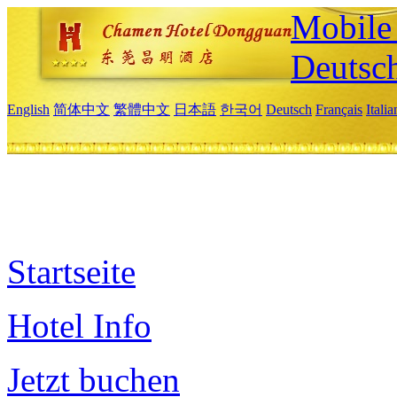
Mobile 
Deutsc
English
简体中文
繁體中文
日本語
한국어
Deutsch
Français
Itali
Startseite
Hotel Info
Jetzt buchen