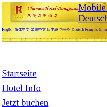
Mobile 
Deutsc
English
简体中文
繁體中文
日本語
한국어
Deutsch
Français
Itali
Startseite
Hotel Info
Jetzt buchen