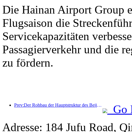
Die Hainan Airport Group er
Flugsaison die Streckenfüh
Servicekapazitäten verbess
Passagierverkehr und die r
zu fördern.
Prev:Der Rohbau der Hauptstruktur des Beijing Haichang Ocean Park soll bis Ende des Jahres fertiggestellt sein; die Fertigstellung und Eröffnung werden für das Jahr 2027 erwartet.
Go 
Adresse: 184 Jufu Road, Q