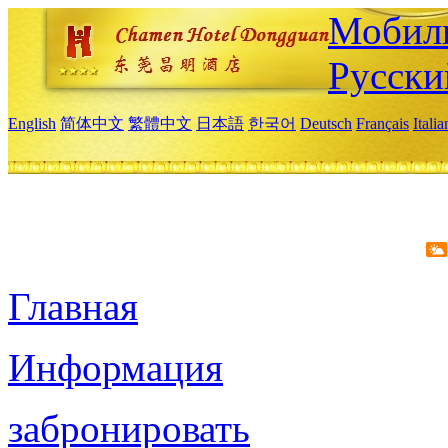
Мобиль
Русски
English
简体中文
繁體中文
日本語
한국어
Deutsch
Français
Itali
Главная
Информация
забронировать