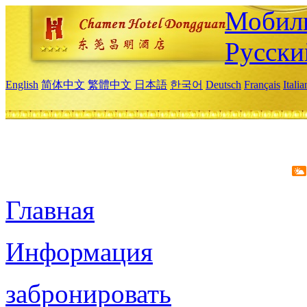
Мобиль
Русски
English
简体中文
繁體中文
日本語
한국어
Deutsch
Français
Itali
Главная
Информация
забронировать