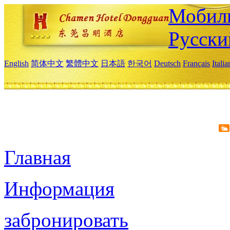
Мобиль
Русски
English
简体中文
繁體中文
日本語
한국어
Deutsch
Français
Itali
Главная
Информация
забронировать