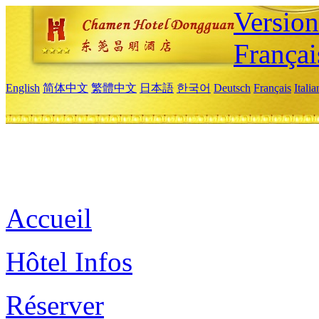
Versio
Françai
English
简体中文
繁體中文
日本語
한국어
Deutsch
Français
Itali
Accueil
Hôtel Infos
Réserver