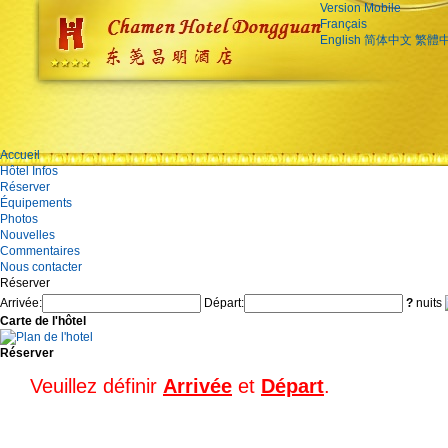
Version Mobile
Français
English
简体中文
繁體
Accueil
Hôtel Infos
Réserver
Équipements
Photos
Nouvelles
Commentaires
Nous contacter
Réserver
Arrivée:
Départ:
?
nuits
Carte de l'hôtel
Réserver
Veuillez définir
Arrivée
et
Départ
.