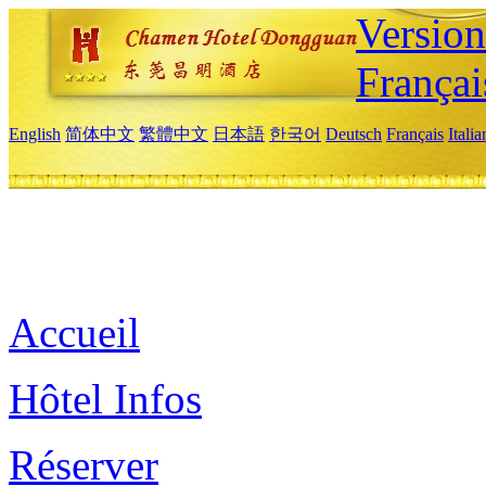
Versio
Françai
English
简体中文
繁體中文
日本語
한국어
Deutsch
Français
Itali
Accueil
Hôtel Infos
Réserver