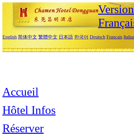
Versio
Françai
English
简体中文
繁體中文
日本語
한국어
Deutsch
Français
Itali
Accueil
Hôtel Infos
Réserver