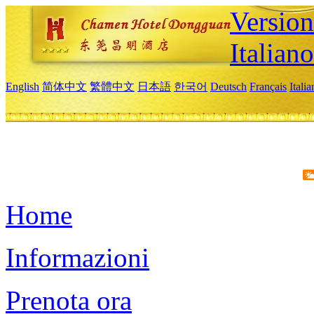
Version
Italiano
English
简体中文
繁體中文
日本語
한국어
Deutsch
Français
Itali
Home
Informazioni
Prenota ora