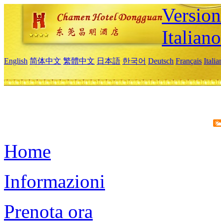
Version
Italiano
English
简体中文
繁體中文
日本語
한국어
Deutsch
Français
Itali
Home
Informazioni
Prenota ora