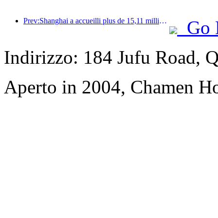
Prev:Shanghai a accueilli plus de 15,11 millions de visiteurs au cours des quatre premiers jours des vacances de la mi-automne et de la fête nationale, soit une augmentation de plus de 20 % par rapport à l'année précédente.
Go 
Indirizzo: 184 Jufu Road, 
Aperto in 2004, Chamen H