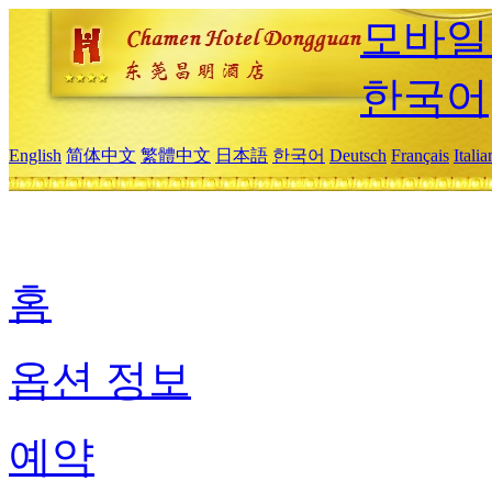
모바일
한국어
English
简体中文
繁體中文
日本語
한국어
Deutsch
Français
Itali
홈
옵션 정보
예약