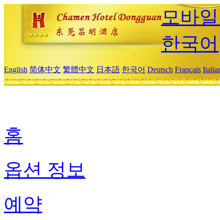
모바일
한국어
English
简体中文
繁體中文
日本語
한국어
Deutsch
Français
Itali
홈
옵션 정보
예약